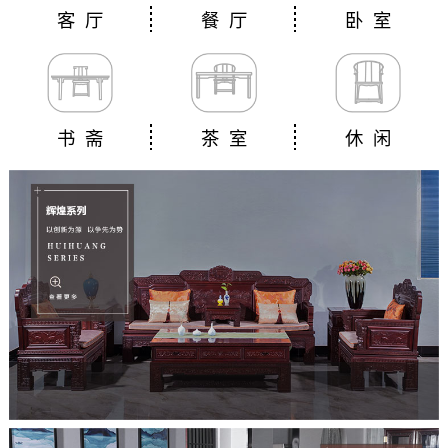
客 厅
餐 厅
卧 室
书 斋
茶 室
休 闲