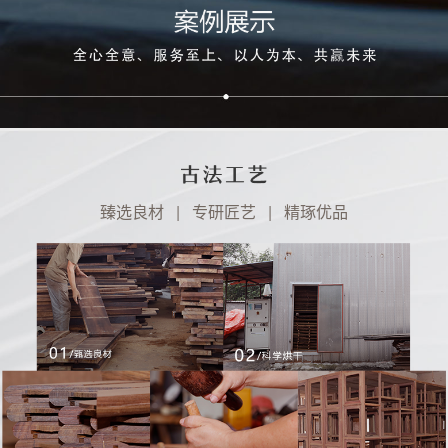
臻选良材 | 专研匠艺 | 精琢优品