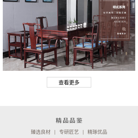
查看更多
臻选良材 | 专研匠艺 | 精琢优品