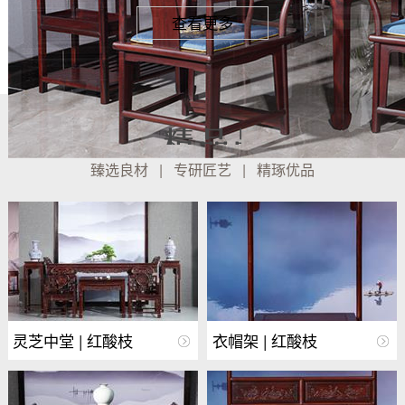
查看更多
臻选良材 | 专研匠艺 | 精琢优品
灵芝中堂 | 红酸枝
衣帽架 | 红酸枝