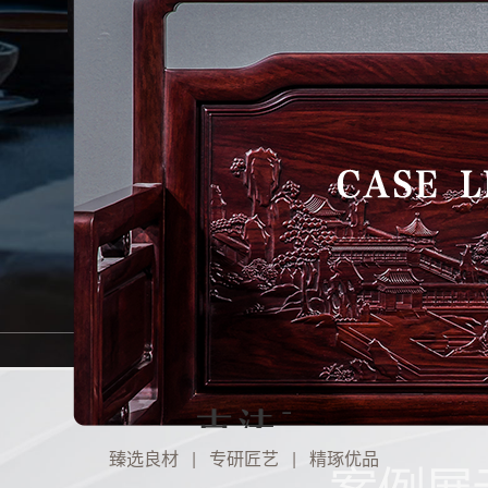
臻选良材 | 专研匠艺 | 精琢优品