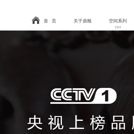
首 页
关于鼎顺
空间系列