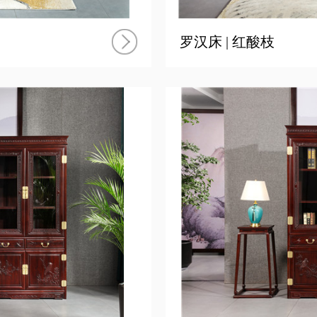
罗汉床 | 红酸枝