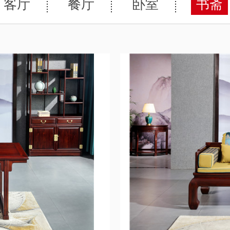
客厅
餐厅
卧室
书斋