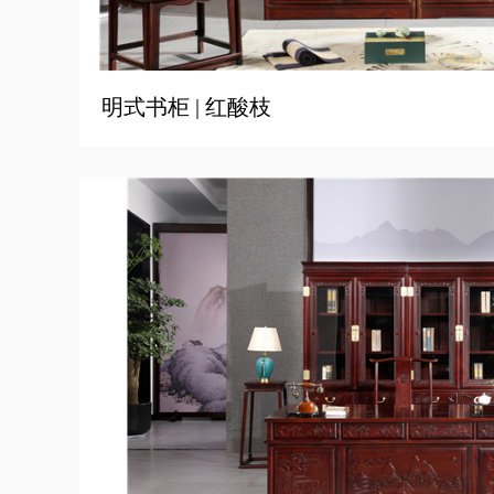
明式书柜 | 红酸枝